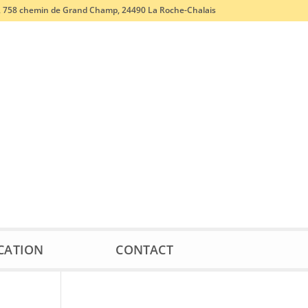
, 758 chemin de Grand Champ, 24490 La Roche-Chalais
CATION
CONTACT