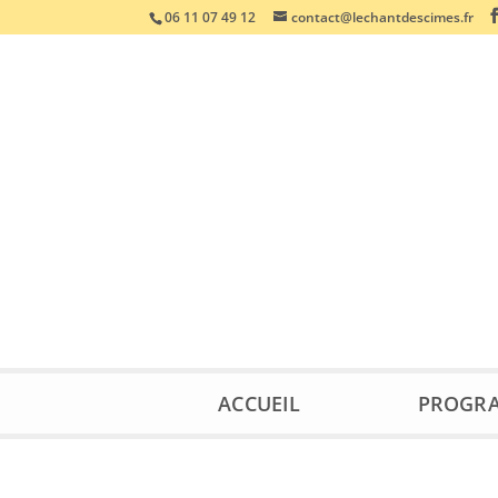
06 11 07 49 12
contact@lechantdescimes.fr
ACCUEIL
PROGR