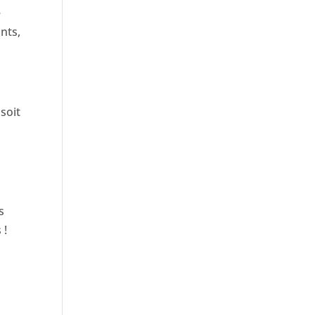
e
nts,
soit
s
 !